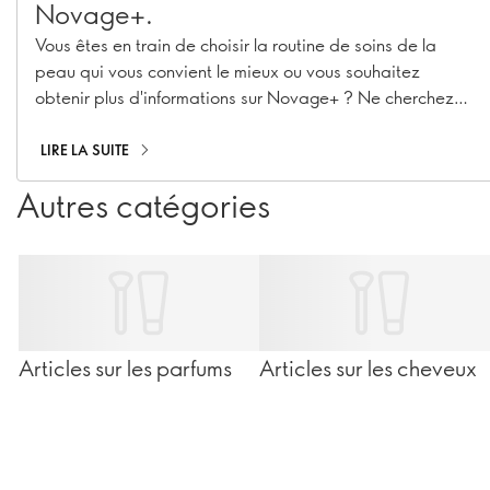
Novage+.
Vous êtes en train de choisir la routine de soins de la
peau qui vous convient le mieux ou vous souhaitez
obtenir plus d'informations sur Novage+ ? Ne cherchez
plus ! Notre Senior Manager Beauty Routine
Implementation & Premium Skincare Expert, Caroline
LIRE LA SUITE
Charpentier, a répondu à vos questions les plus
Autres catégories
pressantes sur Novage+ !
Articles sur les parfums
Articles sur les cheveux