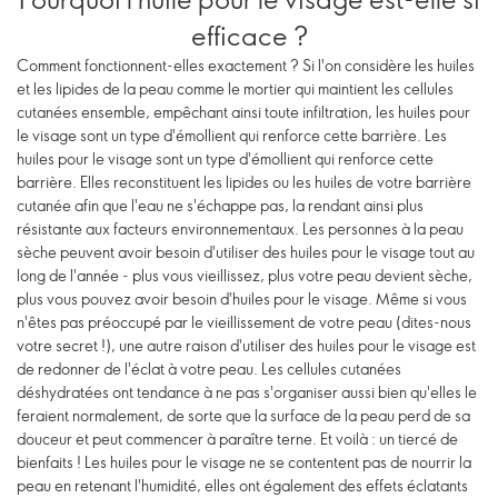
efficace ?
Comment fonctionnent-elles exactement ? Si l'on considère les huiles
et les lipides de la peau comme le mortier qui maintient les cellules
cutanées ensemble, empêchant ainsi toute infiltration, les huiles pour
le visage sont un type d'émollient qui renforce cette barrière. Les
huiles pour le visage sont un type d'émollient qui renforce cette
barrière. Elles reconstituent les lipides ou les huiles de votre barrière
cutanée afin que l'eau ne s'échappe pas, la rendant ainsi plus
résistante aux facteurs environnementaux. Les personnes à la peau
sèche peuvent avoir besoin d'utiliser des huiles pour le visage tout au
long de l'année - plus vous vieillissez, plus votre peau devient sèche,
plus vous pouvez avoir besoin d'huiles pour le visage. Même si vous
n'êtes pas préoccupé par le vieillissement de votre peau (dites-nous
votre secret !), une autre raison d'utiliser des huiles pour le visage est
de redonner de l'éclat à votre peau. Les cellules cutanées
déshydratées ont tendance à ne pas s'organiser aussi bien qu'elles le
feraient normalement, de sorte que la surface de la peau perd de sa
douceur et peut commencer à paraître terne. Et voilà : un tiercé de
bienfaits ! Les huiles pour le visage ne se contentent pas de nourrir la
peau en retenant l'humidité, elles ont également des effets éclatants