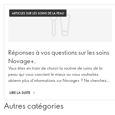
ARTICLES SUR LES SOINS DE LA PEAU
Réponses à vos questions sur les soins
Novage+.
Vous êtes en train de choisir la routine de soins de la
peau qui vous convient le mieux ou vous souhaitez
obtenir plus d'informations sur Novage+ ? Ne cherchez
plus ! Notre Senior Manager Beauty Routine
Implementation & Premium Skincare Expert, Caroline
LIRE LA SUITE
Charpentier, a répondu à vos questions les plus
Autres catégories
pressantes sur Novage+ !