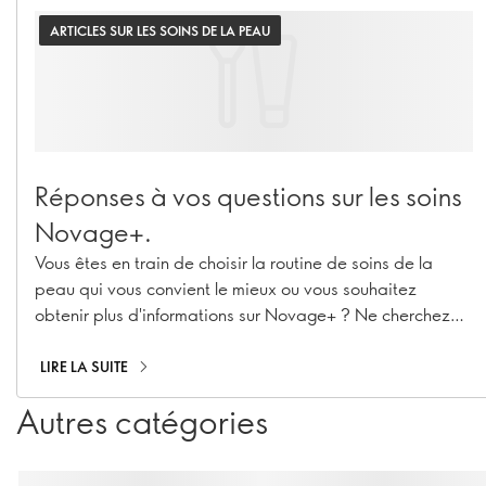
ARTICLES SUR LES SOINS DE LA PEAU
Réponses à vos questions sur les soins
Novage+.
Vous êtes en train de choisir la routine de soins de la
peau qui vous convient le mieux ou vous souhaitez
obtenir plus d'informations sur Novage+ ? Ne cherchez
plus ! Notre Senior Manager Beauty Routine
Implementation & Premium Skincare Expert, Caroline
LIRE LA SUITE
Charpentier, a répondu à vos questions les plus
Autres catégories
pressantes sur Novage+ !