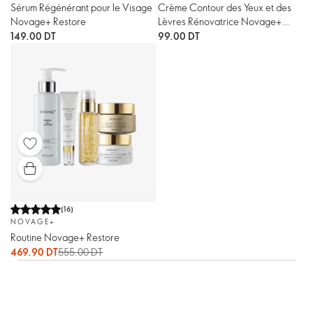
Sérum Régénérant pour le Visage
Crème Contour des Yeux et des
Novage+ Restore
Lèvres Rénovatrice Novage+
Restore
149.00 DT
99.00 DT
(
16
)
NOVAGE+
Routine Novage+ Restore
469.90 DT
555.00 DT