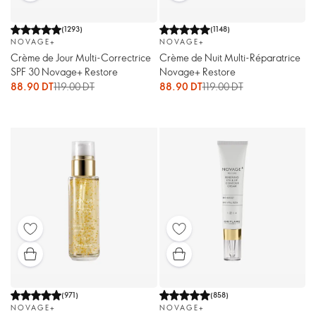
(
1293
)
(
1148
)
NOVAGE+
NOVAGE+
Crème de Jour Multi-Correctrice
Crème de Nuit Multi-Réparatrice
SPF 30 Novage+ Restore
Novage+ Restore
88.90 DT
119.00 DT
88.90 DT
119.00 DT
(
971
)
(
858
)
NOVAGE+
NOVAGE+