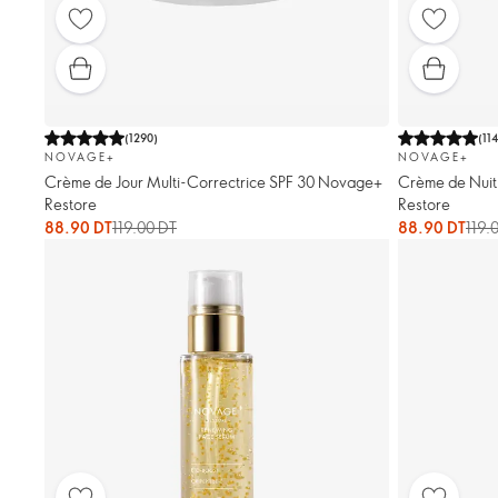
(
1290
)
(
11
NOVAGE+
NOVAGE+
Crème de Jour Multi-Correctrice SPF 30 Novage+
Crème de Nuit
Restore
Restore
88.90 DT
119.00 DT
88.90 DT
119.