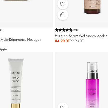
48
)
(
268
)
Huile-en-Sérum Wellosophy Ageless 
 Multi-Réparatrice Novage+
84.90 DT
99.90 DT
00 DT