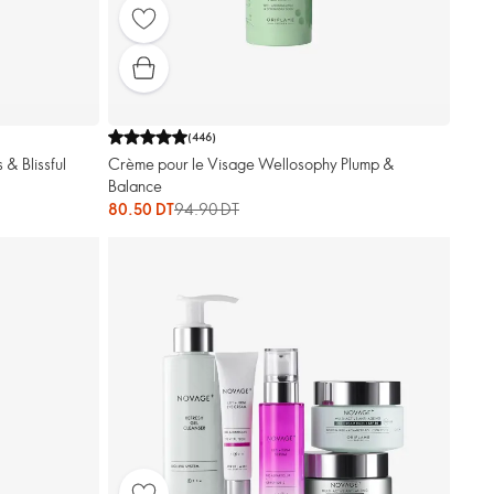
(
446
)
& Blissful
Crème pour le Visage Wellosophy Plump &
Balance
80.50 DT
94.90 DT