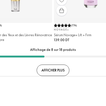
8
)
(
776
)
NOVAGE+
 des Yeux et des Lèvres Rénovatrice
Sérum Novage+ Lift + Firm
ore
139.00 DT
Affichage de 8 sur 18 produits
AFFICHER PLUS