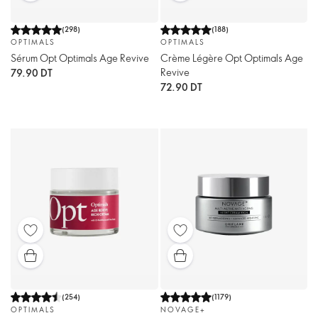
(
298
)
(
188
)
OPTIMALS
OPTIMALS
Sérum Opt Optimals Age Revive
Crème Légère Opt Optimals Age
Revive
79.90 DT
72.90 DT
(
254
)
(
1179
)
OPTIMALS
NOVAGE+