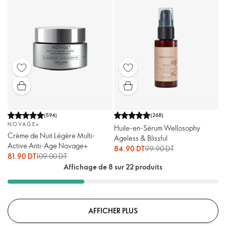
(
594
)
(
268
)
NOVAGE+
Huile-en-Sérum Wellosophy
Crème de Nuit Légère Multi-
Ageless & Blissful
Active Anti-Age Novage+
84.90 DT
99.90 DT
81.90 DT
109.00 DT
Affichage de 8 sur 22 produits
AFFICHER PLUS