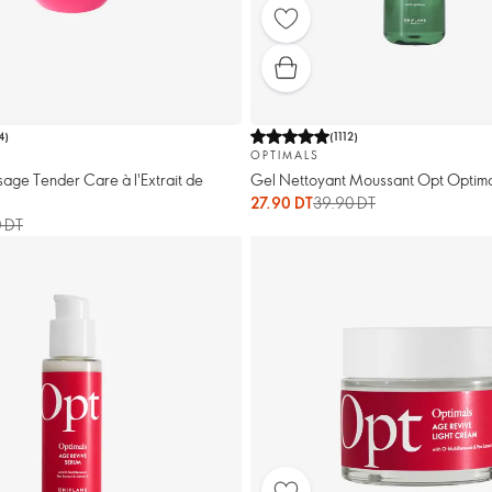
4
)
(
1112
)
OPTIMALS
age Tender Care à l'Extrait de
Gel Nettoyant Moussant Opt Optima
27.90 DT
39.90 DT
0 DT