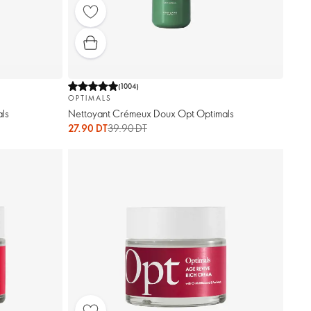
(
1004
)
OPTIMALS
ls
Nettoyant Crémeux Doux Opt Optimals
27.90 DT
39.90 DT