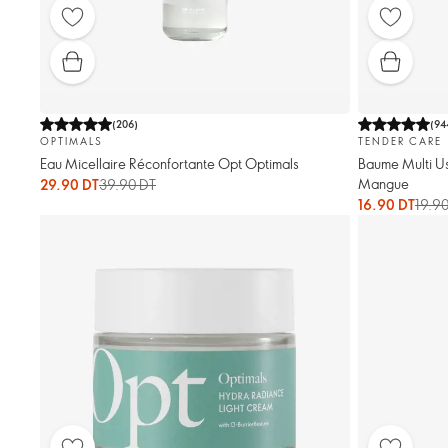
(
206
)
(
94
OPTIMALS
TENDER CARE
Eau Micellaire Réconfortante Opt Optimals
Baume Multi Us
Mangue
29.90 DT
39.90 DT
16.90 DT
19.9