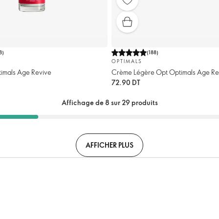
8
)
(
188
)
OPTIMALS
imals Age Revive
Crème Légère Opt Optimals Age Re
72.90 DT
Affichage de 8 sur 29 produits
AFFICHER PLUS