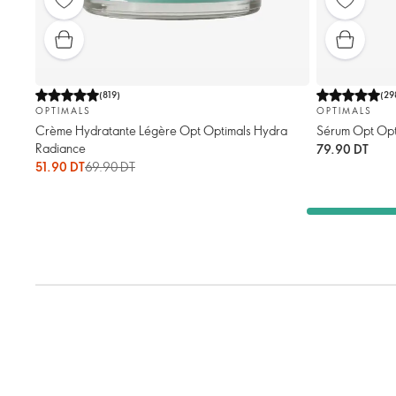
(
819
)
(
29
OPTIMALS
OPTIMALS
Crème Hydratante Légère Opt Optimals Hydra
Sérum Opt Opt
Radiance
79.90 DT
51.90 DT
69.90 DT