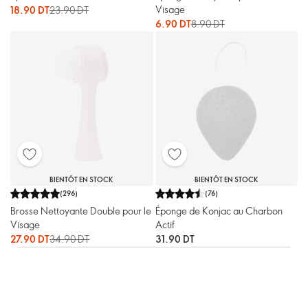
Visage
18.90 DT
23.90 DT
6.90 DT
8.90 DT
BIENTÔT EN STOCK
BIENTÔT EN STOCK
(
296
)
(
76
)
Brosse Nettoyante Double pour le
Éponge de Konjac au Charbon
Visage
Actif
27.90 DT
34.90 DT
31.90 DT