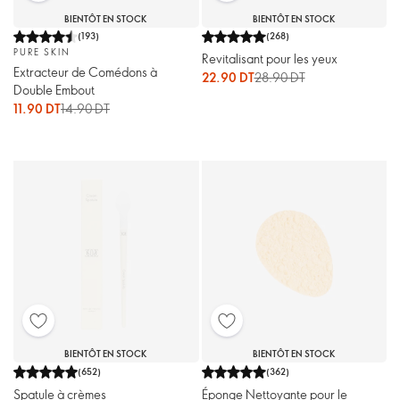
BIENTÔT EN STOCK
BIENTÔT EN STOCK
(
193
)
(
268
)
PURE SKIN
Revitalisant pour les yeux
Extracteur de Comédons à
22.90 DT
28.90 DT
Double Embout
11.90 DT
14.90 DT
BIENTÔT EN STOCK
BIENTÔT EN STOCK
(
652
)
(
362
)
Spatule à crèmes
Éponge Nettoyante pour le