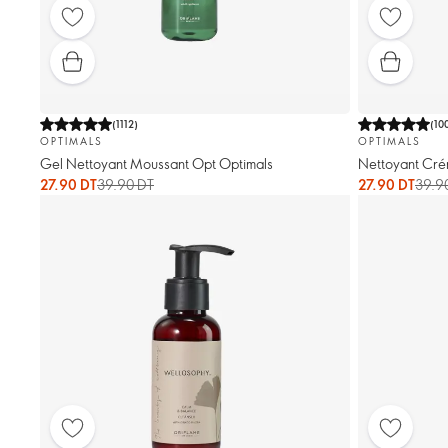
(
1112
)
(
10
OPTIMALS
OPTIMALS
Gel Nettoyant Moussant Opt Optimals
Nettoyant Cré
27.90 DT
39.90 DT
27.90 DT
39.9