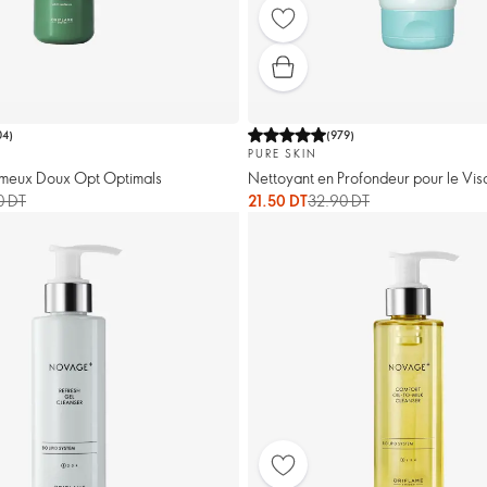
04
)
(
979
)
PURE SKIN
meux Doux Opt Optimals
Nettoyant en Profondeur pour le Vis
0 DT
21.50 DT
32.90 DT