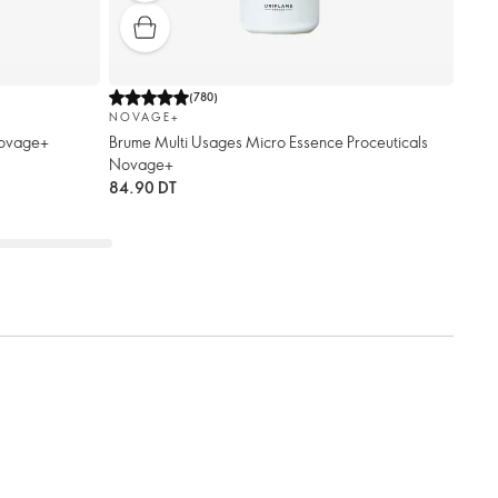
(
780
)
NOVAGE+
Novage+
Brume Multi Usages Micro Essence Proceuticals
Novage+
84.90 DT