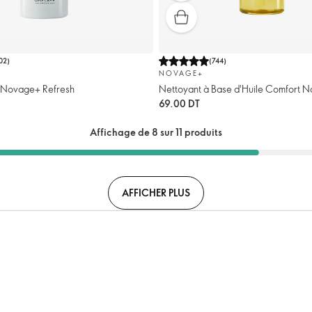
02
)
(
744
)
NOVAGE+
 Novage+ Refresh
Nettoyant à Base d'Huile Comfort 
69.00 DT
Affichage de 8 sur 11 produits
AFFICHER PLUS