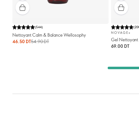
(
544
)
(
20
NOVAGE+
Nettoyant Calm & Balance Wellosophy
Gel Nettoyant
46.50 DT
54.90 DT
69.00 DT