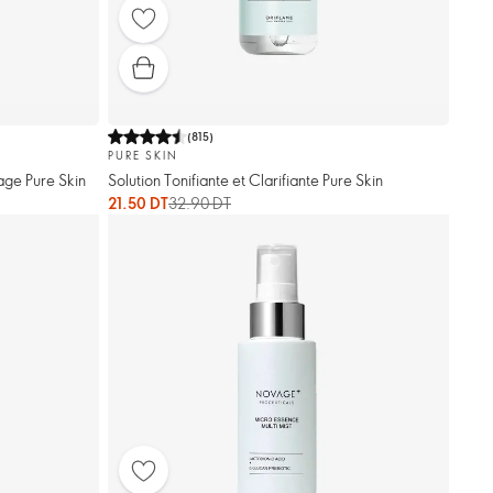
(
815
)
PURE SKIN
age Pure Skin
Solution Tonifiante et Clarifiante Pure Skin
21.50 DT
32.90 DT