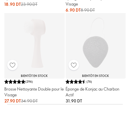
Visage
18.90 DT
23.90 DT
6.90 DT
8.90 DT
BIENTÔT EN STOCK
BIENTÔT EN STOCK
(
296
)
(
76
)
Brosse Nettoyante Double pour le
Éponge de Konjac au Charbon
Visage
Actif
27.90 DT
34.90 DT
31.90 DT