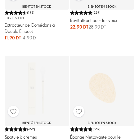
BIENTÔT EN STOCK
BIENTÔT EN STOCK
(
193
)
(
269
)
PURE SKIN
Revitalisant pour les yeux
Extracteur de Comédons à
22.90 DT
28.90 DT
Double Embout
11.90 DT
14.90 DT
BIENTÔT EN STOCK
BIENTÔT EN STOCK
(
652
)
(
362
)
Spatule à crèmes
Éponge Nettoyante pour le