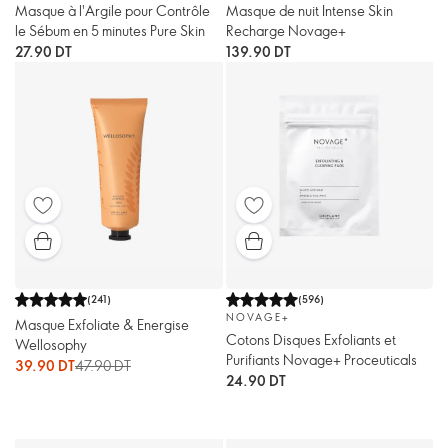
Masque à l'Argile pour Contrôle
Masque de nuit Intense Skin
le Sébum en 5 minutes Pure Skin
Recharge Novage+
27.90 DT
139.90 DT
(
241
)
(
596
)
NOVAGE+
Masque Exfoliate & Energise
Cotons Disques Exfoliants et
Wellosophy
Purifiants Novage+ Proceuticals
39.90 DT
47.90 DT
24.90 DT