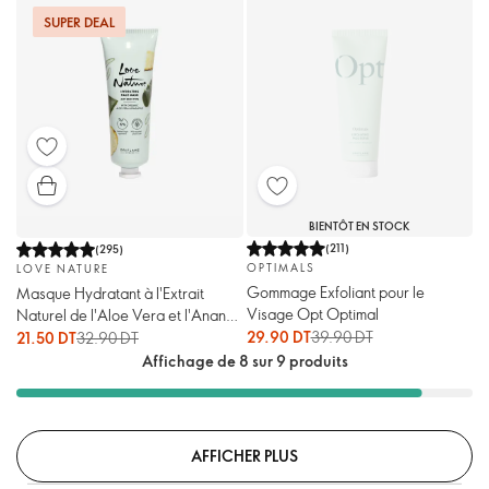
SUPER DEAL
BIENTÔT EN STOCK
(
211
)
(
295
)
OPTIMALS
LOVE NATURE
Gommage Exfoliant pour le
Masque Hydratant à l'Extrait
Visage Opt Optimal
Naturel de l'Aloe Vera et l'Ananas
Love Nature
29.90 DT
39.90 DT
21.50 DT
32.90 DT
Affichage de 8 sur 9 produits
AFFICHER PLUS