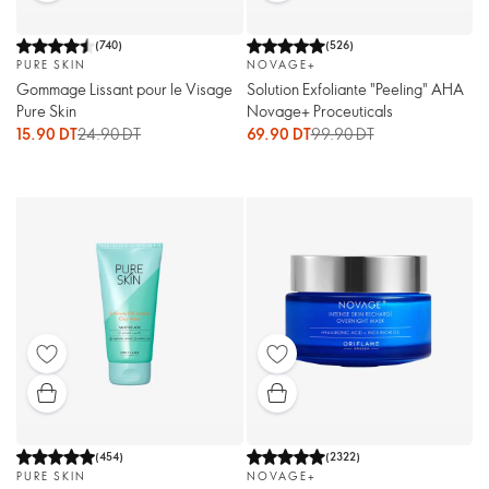
(
740
)
(
526
)
PURE SKIN
NOVAGE+
Gommage Lissant pour le Visage
Solution Exfoliante "Peeling" AHA
Pure Skin
Novage+ Proceuticals
15.90 DT
24.90 DT
69.90 DT
99.90 DT
(
454
)
(
2322
)
PURE SKIN
NOVAGE+