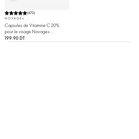
(
672
)
NOVAGE+
Capsules de Vitamine C 20%
pour le visage Novage+
Proceuticals
199.90 DT