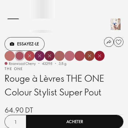
ESSAYEZ-LE
Rosewood Cherry
43298
3.8 g.
THE ONE
Rouge à Lèvres THE ONE
Colour Stylist Super Pout
64.90 DT
ACHETER