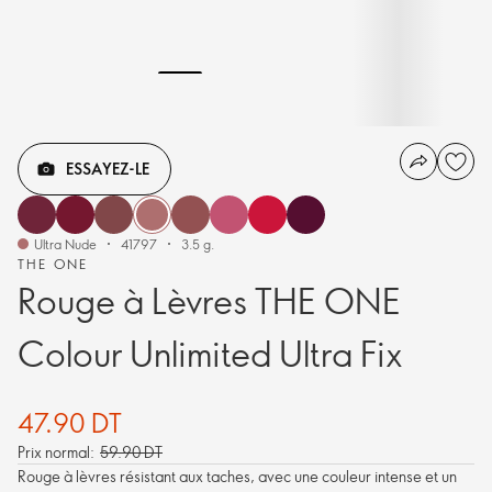
ESSAYEZ-LE
Ultra Nude
41797
3.5 g.
THE ONE
Rouge à Lèvres THE ONE
Colour Unlimited Ultra Fix
47.90 DT
Prix normal:
59.90 DT
Rouge à lèvres résistant aux taches, avec une couleur intense et un