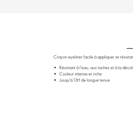
Crayon eyeliner facile à appliquer et résista
Résistant à l'eau, aux taches et à la déco
Couleur intense et riche
Jusqu'à 13H de longue tenue