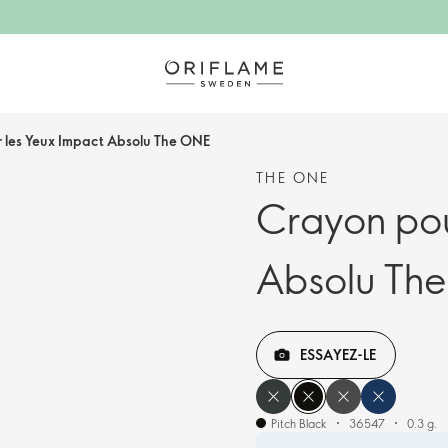
 les Yeux Impact Absolu The ONE
THE ONE
Crayon pou
Absolu Th
ESSAYEZ-LE
Pitch Black
36547
0.3 g.