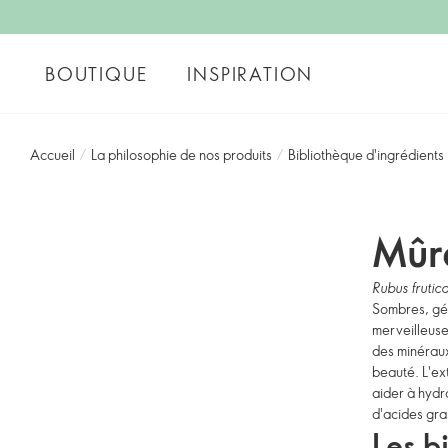
BOUTIQUE
INSPIRATION
Accueil
/
La philosophie de nos produits
/
Bibliothèque d'ingrédients
Mûr
Rubus frutic
Sombres, gél
merveilleuse
des minéraux
beauté. L'ext
aider à hydr
d'acides gras
Les b