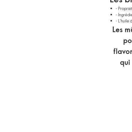
- Proprié
- Ingrédi
- L'huile
Les m
po
flavo
qui