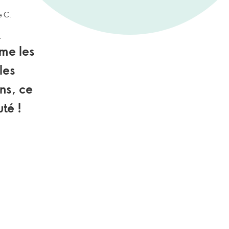
e C.
.
me les
les
ns, ce
té !