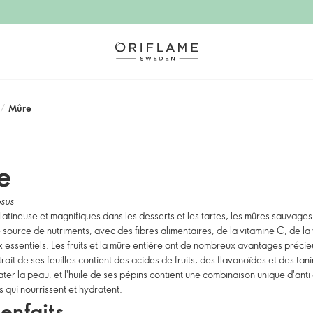
/
Mûre
e
osus
atineuse et magnifiques dans les desserts et les tartes, les mûres sauvages
 source de nutriments, avec des fibres alimentaires, de la vitamine C, de la 
 essentiels. Les fruits et la mûre entière ont de nombreux avantages précie
rait de ses feuilles contient des acides de fruits, des flavonoïdes et des tan
ater la peau, et l'huile de ses pépins contient une combinaison unique d'anti
 qui nourrissent et hydratent.
ienfaits