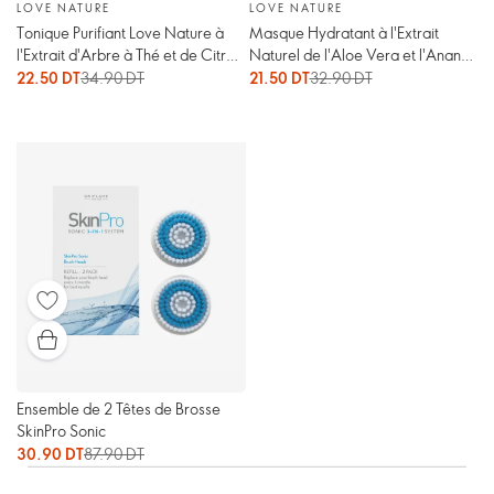
LOVE NATURE
LOVE NATURE
Tonique Purifiant Love Nature à
Masque Hydratant à l'Extrait
l'Extrait d'Arbre à Thé et de Citron
Naturel de l'Aloe Vera et l'Ananas
Naturels
Love Nature
22.50 DT
34.90 DT
21.50 DT
32.90 DT
Ensemble de 2 Têtes de Brosse
SkinPro Sonic
30.90 DT
87.90 DT