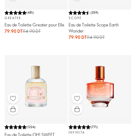
(
481
)
(
259
)
GREATER
SCOPE
Eau de Toilette Greater pour Elle
Eau de Toilette Scope Earth
Wonder
79.90 DT
114.90 DT
79.90 DT
114.90 DT
(
1224
)
(
771
)
INFINITA
Eau de Toilette OH! SWEET