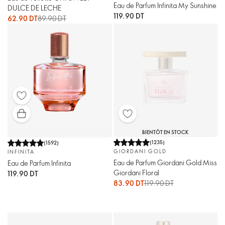
Eau de Parfum Infinita My Sunshine
DULCE DE LECHE
119.90 DT
62.90 DT
89.90 DT
BIENTÔT EN STOCK
(
1235
)
(
1592
)
GIORDANI GOLD
INFINITA
Eau de Parfum Giordani Gold Miss
Eau de Parfum Infinita
Giordani Floral
119.90 DT
83.90 DT
119.90 DT