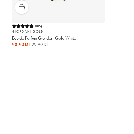
(
1106
)
GIORDANI GOLD
Eau de Parfum Giordani Gold White
90.90 DT
129.90 DT