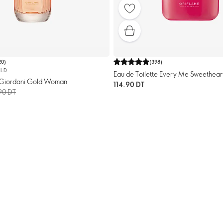
20
)
(
398
)
LD
Eau de Toilette Every Me Sweethear
 Giordani Gold Woman
114.90 DT
90 DT