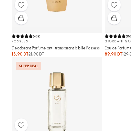
(
482
)
(
15
POSSESS
GIORDANI GO
Déodorant Parfumé anti-transpirant à bille Possess
Eau de Parfum
13.90 DT
21.90 DT
89.90 DT
129.
SUPER DEAL