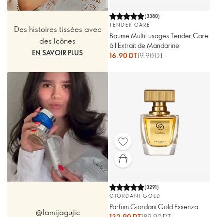
(
3380
)
TENDER CARE
Des histoires tissées avec
Baume Multi-usages Tender Care
des Icônes
à l'Extrait de Mandarine
EN SAVOIR PLUS
16.90 DT
19.90 DT
(
3291
)
GIORDANI GOLD
Parfum Giordani Gold Essenza
@Iamijagujic
132.90 DT
189.90 DT