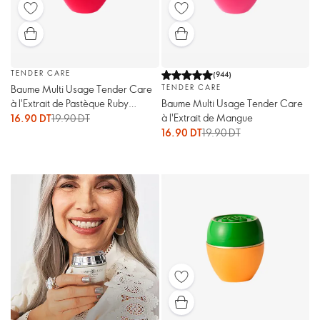
TENDER CARE
(
944
)
Baume Multi Usage Tender Care
TENDER CARE
à l'Extrait de Pastèque Ruby
Baume Multi Usage Tender Care
Celebration
à l'Extrait de Mangue
16.90 DT
19.90 DT
16.90 DT
19.90 DT