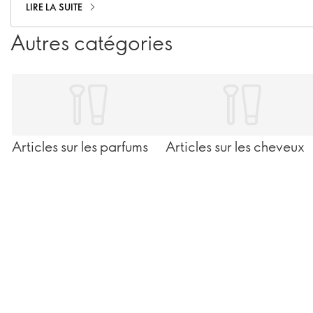
découvrir comment faire travailler cette plante brillante
LIRE LA SUITE
pour vous d'une manière que vous ne soupçonnez peut-
Autres catégories
être pas !
Articles sur les parfums
Articles sur les cheveux