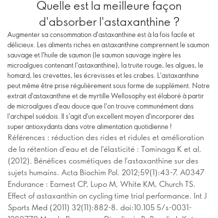
Quelle est la meilleure façon
d'absorber l'astaxanthine ?
Augmenter sa consommation d'astaxanthine est à la fois facile et
délicieux. Les aliments riches en astaxanthine comprennent le saumon
sauvage et l'huile de saumon (le saumon sauvage ingère les
microalgues contenant l'astaxanthine), la truite rouge, les algues, le
homard, les crevettes, les écrevisses et les crabes. L'astaxanthine
peut même être prise régulièrement sous forme de supplément. Notre
extrait d'astaxanthine et de myrtille Wellosophy est élaboré à partir
de microalgues d'eau douce que l'on trouve communément dans
l'archipel suédois. Il s'agit d'un excellent moyen d'incorporer des
super antioxydants dans votre alimentation quotidienne !
Références : réduction des rides et ridules et amélioration
de la rétention d'eau et de l'élasticité : Tominaga K et al,
(2012). Bénéfices cosmétiques de l'astaxanthine sur des
sujets humains. Acta Biochim Pol. 2012;59(1):43-7. A0347
Endurance : Earnest CP, Lupo M, White KM, Church TS.
Effect of astaxanthin on cycling time trial performance. Int J
Sports Med (2011) 32(11):882-8. doi:10.105 5/s-0031-