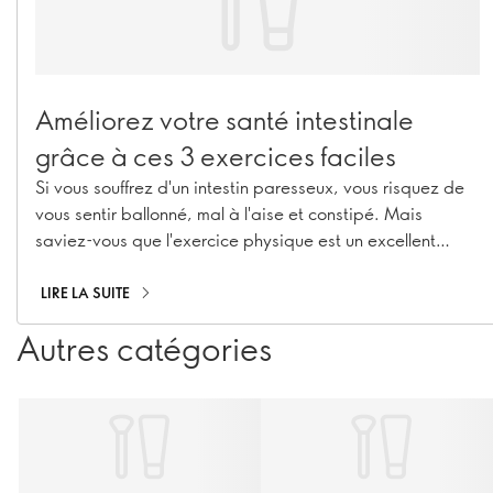
Améliorez votre santé intestinale
grâce à ces 3 exercices faciles
Si vous souffrez d'un intestin paresseux, vous risquez de
vous sentir ballonné, mal à l'aise et constipé. Mais
saviez-vous que l'exercice physique est un excellent
moyen d'améliorer la digestion de manière naturelle ?
Découvrez-le avec nous !
LIRE LA SUITE
Autres catégories