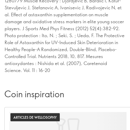
1280779 Muscle Recovery : Djordjevic B, Baralic I, Kotur-
Stevuljevic J, Stefanovic A, Ivanisevic J, Radivojevic N, et
al. Effect of astaxanthin supplementation on muscle
damage and oxidative stress markers in elite young soccer
players. J Sports Med Phys Fitness (2012) 52(4):382-92.
Photo protection : Ito, N. ; Seki, S. ; Ueda, F. The Protective
Role of Astaxanthin for UV-Induced Skin Deterioration in
Healthy People-A Randomized, Double-Blind, Placebo-
Controlled Trial. Nutrients 2018, 10, 817. Mesures
antioxydantes : Nishida et al. (2007), Caretenoid
Science. Vol. 11 : 16-20
Coin inspiration
ARTICLES DE WELLOSOPHY