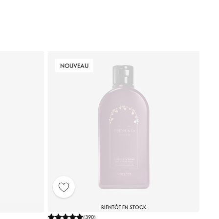
NOUVEAU
BIENTÔT EN STOCK
(
390
)