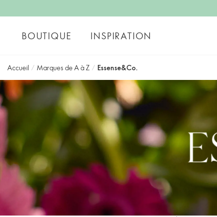
BOUTIQUE
INSPIRATION
Accueil
/
Marques de A à Z
/
Essense&Co.