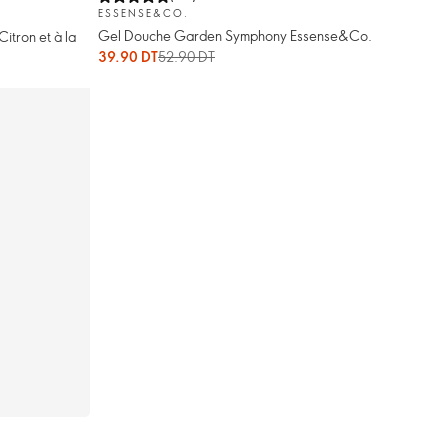
ESSENSE&CO.
Gel Douche Garden Symphony Essense&Co.
Citron et à la
39.90 DT
52.90 DT