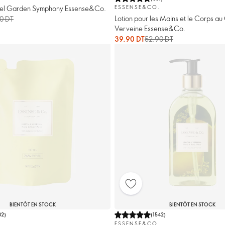
rel Garden Symphony Essense&Co.
ESSENSE&CO.
Lotion pour les Mains et le Corps au 
0 DT
Verveine Essense&Co.
39.90 DT
52.90 DT
BIENTÔT EN STOCK
BIENTÔT EN STOCK
82
)
(
1542
)
.
ESSENSE&CO.