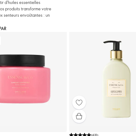
ir d'huiles essentielles
nos produits transforme votre
ux senteurs envoûtantes : un
PAR
.
(
631
)