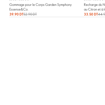
Gommage pour le Corps Garden Symphony
Recharge du Ne
Essense&Co.
au Citron et à
39.90 DT
52.90 DT
33.50 DT
44.9