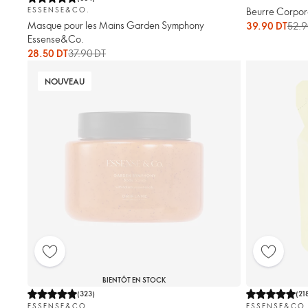
Beurre Corpo
ESSENSE&CO.
Masque pour les Mains Garden Symphony
39.90 DT
52.9
Essense&Co.
28.50 DT
37.90 DT
NOUVEAU
BIENTÔT EN STOCK
(
323
)
(
21
ESSENSE&CO.
ESSENSE&CO