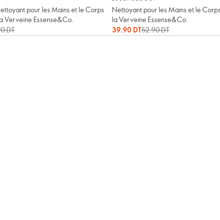
ttoyant pour les Mains et le Corps
Nettoyant pour les Mains et le Corps
 la Verveine Essense&Co.
la Verveine Essense&Co.
0 DT
39.90 DT
52.90 DT