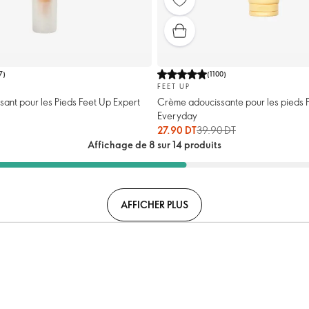
7
)
(
1100
)
FEET UP
ant pour les Pieds Feet Up Expert
Crème adoucissante pour les pieds 
Everyday
27.90 DT
39.90 DT
Affichage de 8 sur 14 produits
AFFICHER PLUS