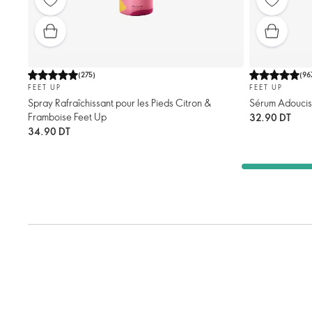
(
275
)
(
96
FEET UP
FEET UP
Spray Rafraîchissant pour les Pieds Citron &
Sérum Adouciss
Framboise Feet Up
32.90 DT
34.90 DT