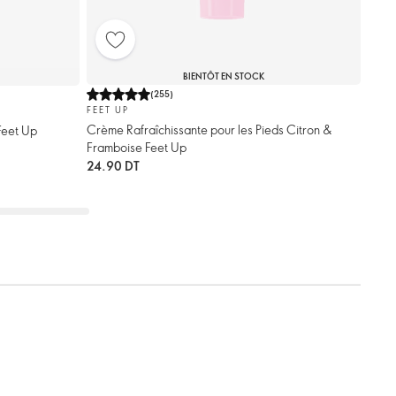
BIENTÔT EN STOCK
(
255
)
FEET UP
Crème Rafraîchissante pour les Pieds Citron &
Feet Up
Framboise Feet Up
24.90 DT