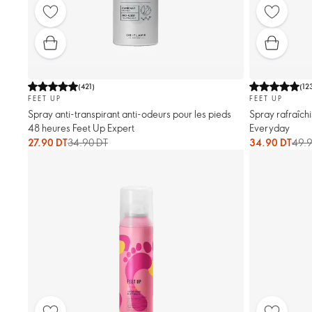
(
421
)
(
12
FEET UP
FEET UP
Spray anti-transpirant anti-odeurs pour les pieds
Spray rafraîchi
48 heures Feet Up Expert
Everyday
27.90 DT
34.90 DT
34.90 DT
49.9