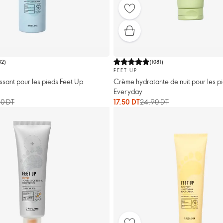
32
)
(
1081
)
FEET UP
ssant pour les pieds Feet Up
Crème hydratante de nuit pour les p
Everyday
0 DT
17.50 DT
24.90 DT