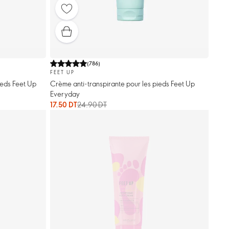
(
786
)
FEET UP
ieds Feet Up
Crème anti-transpirante pour les pieds Feet Up
Everyday
17.50 DT
24.90 DT