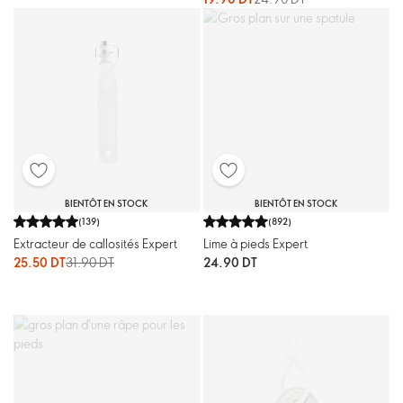
BIENTÔT EN STOCK
BIENTÔT EN STOCK
(
139
)
(
892
)
Extracteur de callosités Expert
Lime à pieds Expert
25.50 DT
31.90 DT
24.90 DT